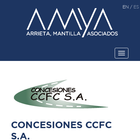
EN
/
ES
Toggle
navigati
CONCESIONES CCFC
S.A.